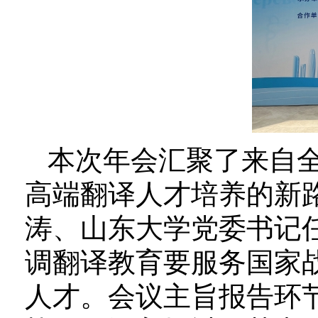
本次年会汇聚了来自全
高端翻译人才培养的新
涛、山东大学党委书记
调翻译教育要服务国家
人才。会议主旨报告环