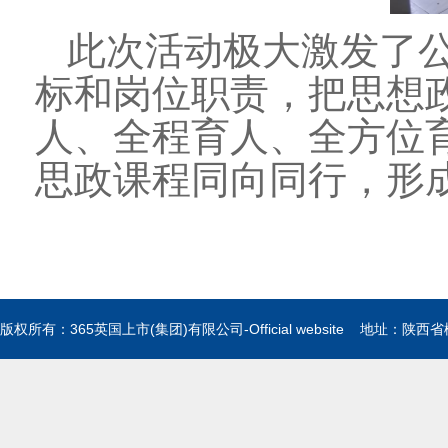
此次活动极大激发了
标和岗位职责，把思想
人、全程育人、全方位
思政课程同向同行，形
版权所有：365英国上市(集团)有限公司-Official website 地址：陕