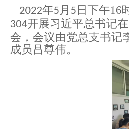
年
月
日下午16
2022
5
5
开展习近平总书记在
304
会，会议由党总支书记
成员吕尊伟。